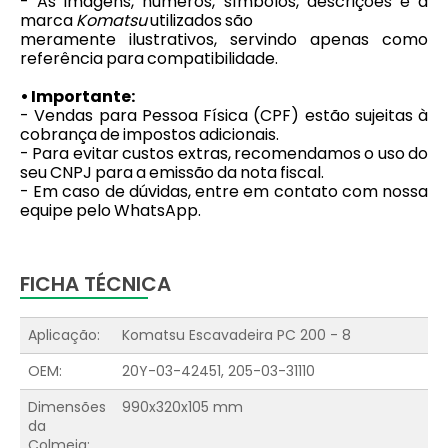
- As imagens, números, símbolos, descrições e a
marca
Komatsu
utilizados são
meramente ilustrativos, servindo apenas como
referência para compatibilidade.
• Importante:
- Vendas para Pessoa Física (CPF) estão sujeitas à
cobrança de impostos adicionais.
- Para evitar custos extras, recomendamos o uso do
seu CNPJ para a emissão da nota fiscal.
- Em caso de dúvidas, entre em contato com nossa
equipe pelo WhatsApp.
FICHA TÉCNICA
Aplicação:
Komatsu Escavadeira PC 200 - 8
OEM:
20Y-03-42451, 205-03-31110
Dimensões
990x320x105 mm
da
Colmeia: