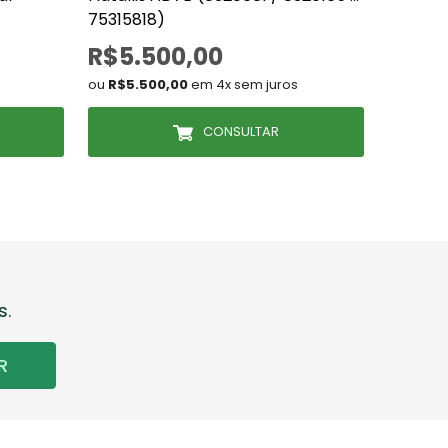
75315818)
R$5.500,00
R$8.
ou
R$5.500,00
em 4x sem juros
ou
R$8.5
CONSULTAR
s.
R