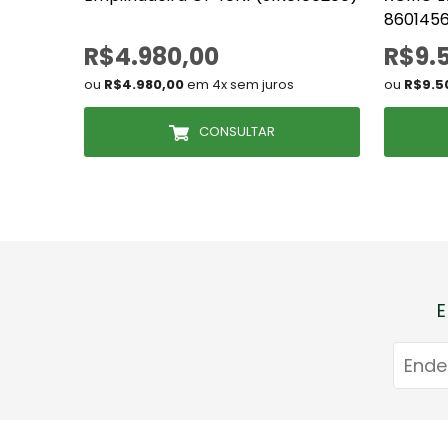
860145
R$4.980,00
R$9.
ou
R$4.980,00
em 4x sem juros
ou
R$9.5
CONSULTAR
E