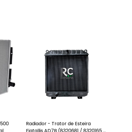
O500
Radiador - Trator de Esteira
Interco
al
Fiatallis AD7B (8320681 / 8320165 /
A 924B