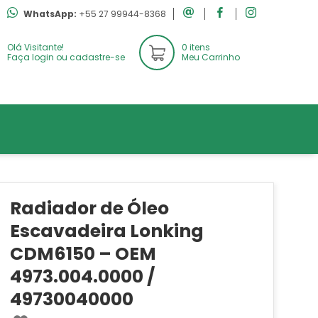
WhatsApp:
+55 27 99944-8368
Olá Visitante!
0 itens
Faça login ou cadastre-se
Meu Carrinho
Radiador de Óleo
Escavadeira Lonking
CDM6150 – OEM
4973.004.0000 /
49730040000