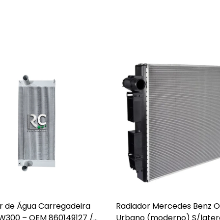
r de Água Carregadeira
Radiador Mercedes Benz 
300 – OEM 860149127 /
Urbano (moderno) S/later