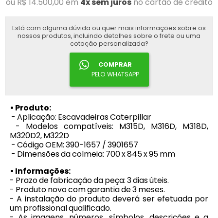
ou R$ 14.500,00 em
4x sem juros
no cartão de crédito
Está com alguma dúvida ou quer mais informações sobre os
nossos produtos, incluindo detalhes sobre o frete ou uma
cotação personalizada?
COMPRAR
PELO WHATSAPP
• Produto:
- Aplicação: Escavadeiras Caterpillar
- Modelos compatíveis: M315D, M316D, M318D,
M320D2, M322D
- Código OEM: 390-1657 / 3901657
- Dimensões da colmeia: 700 x 845 x 95 mm
• Informações:
- Prazo de fabricação da peça: 3 dias úteis.
- Produto novo com garantia de 3 meses.
- A instalação do produto deverá ser efetuada por
um profissional qualificado.
- As imagens, números, símbolos, descrições e a