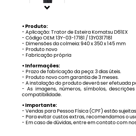
• Produto:
- Aplicação: Trator de Esteira Komatsu D61EX
- Código OEM: 13Y-03-17181 / 13Y0317181
- Dimensões da colmeia: 940 x 350 x 145 mm
- Produto novo
- Fabricação própria
• Informações:
- Prazo de fabricação da peça: 3 dias úteis.
- Produto novo com garantia de 3 meses.
- A instalação do produto deverá ser efetuada po
- As imagens, números, símbolos, descriçõe
compatibilidade.
• Importante:
- Vendas para Pessoa Física (CPF) estão sujeita
- Para evitar custos extras, recomendamos o uso
- Em caso de dúvidas, entre em contato com no