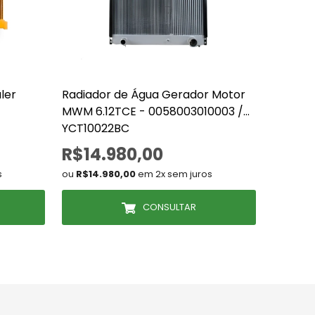
ler
Radiador de Água Gerador Motor
Radiad
MWM 6.12TCE - 0058003010003 /
1725 / 
YCT10022BC
Mec 20
R$14.980,00
R$1.
s
ou
R$14.980,00
em 2x sem juros
ou
R$1.9
CONSULTAR