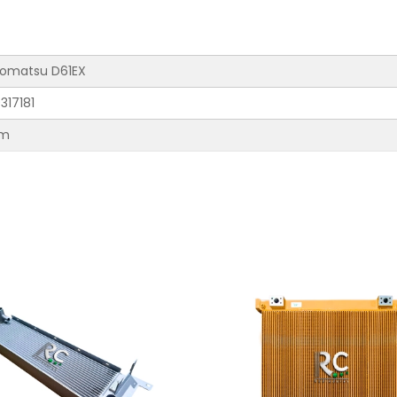
 Komatsu D61EX
317181
mm