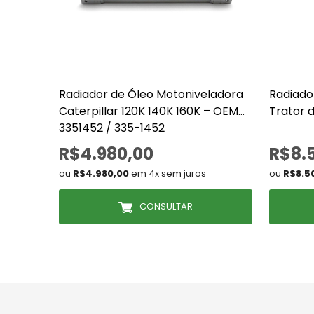
Radiador de Óleo Motoniveladora
Radiado
Caterpillar 120K 140K 160K – OEM
Trator 
3351452 / 335-1452
R$4.980,00
R$8.
ou
R$4.980,00
em 4x sem juros
ou
R$8.5
CONSULTAR