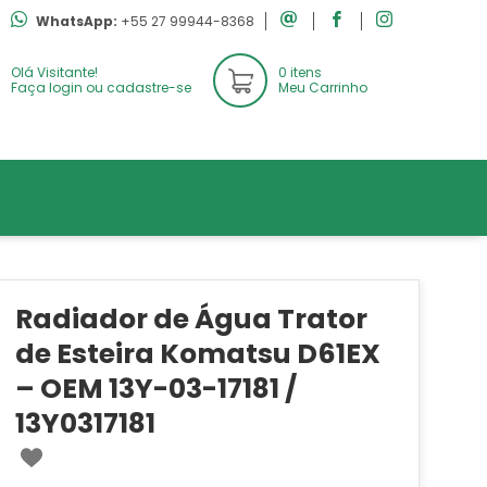
WhatsApp:
+55 27 99944-8368
Olá Visitante!
0 itens
Faça login ou cadastre-se
Meu Carrinho
Radiador de Água Trator
de Esteira Komatsu D61EX
– OEM 13Y-03-17181 /
13Y0317181