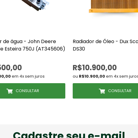
r de água - John Deere
Radiador de Óleo - Dux Sca
de Esteira 750J (AT345606)
DS30
500,00
R$10.900,00
00,00
em 4x sem juros
ou
R$10.900,00
em 4x sem juro
CONSULTAR
CONSULTAR
Cadastre seu e-mail