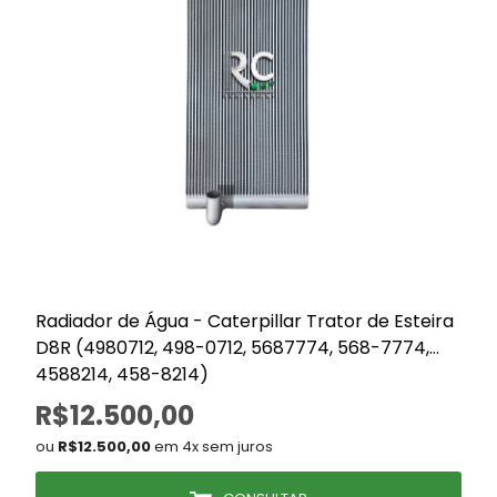
Radiador de Água - Caterpillar Trator de Esteira
I
D8R (4980712, 498-0712, 5687774, 568-7774,
4588214, 458-8214)
R$12.500,00
ou
R$12.500,00
em 4x sem juros