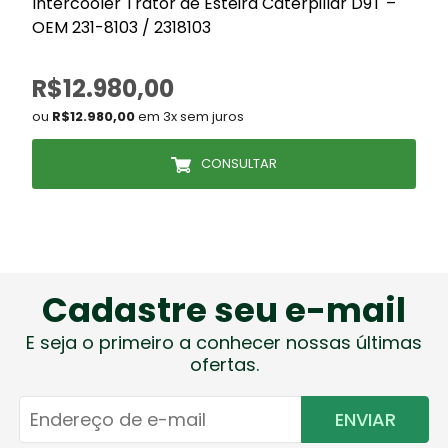
Intercooler Trator de Esteira Caterpillar D9T –
OEM 231-8103 / 2318103
/
R$12.980,00
ou
R$12.980,00
em 3x sem juros
CONSULTAR
Cadastre seu e-mail
E seja o primeiro a conhecer nossas últimas
ofertas.
ENVIAR