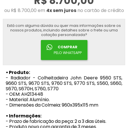
R$ 8.700,00
ou R$ 8.700,00 em
4x sem juros
no cartão de crédito
Está com alguma dúvida ou quer mais informações sobre os
nossos produtos, incluindo detalhes sobre o frete ou uma
cotação personalizada?
COMPRAR
PELO WHATSAPP
• Produto:
- Radiador - Colheitadeira John Deere 9560 STS,
9660 STS, 9670 STS, 9760 STS, 9770 STS, S560, S660,
S670, S670H, S760, S770
- OEM: AH213448
- Material: Alumínio.
- Dimensões da Colmeia: 960x395x115 mm
• Informações:
- Prazo de fabricação da peça: 2 a 3 dias úteis.
- Produto novo com garantia de 3 meses.