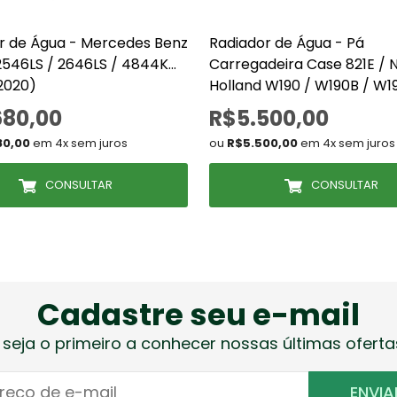
r de Água - Mercedes Benz
Radiador de Água - Pá
2546LS / 2646LS / 4844K
Carregadeira Case 821E / 
 2020)
Holland W190 / W190B / W1
(87310988)
680,00
R$5.500,00
80,00
em 4x sem juros
ou
R$5.500,00
em 4x sem juros
CONSULTAR
CONSULTAR
Cadastre seu e-mail
 seja o primeiro a conhecer nossas últimas oferta
ENVIA