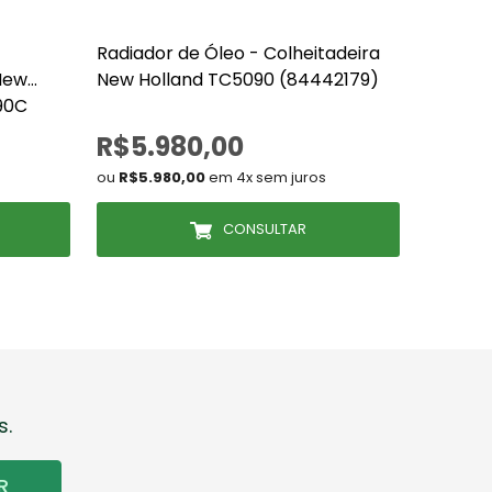
Radiador de Óleo - Colheitadeira
Radiad
New
New Holland TC5090 (84442179)
Escava
90C
PC400-
/ 13403
R$5.980,00
R$10
ou
R$5.980,00
em 4x sem juros
ou
R$10.
CONSULTAR
s.
R