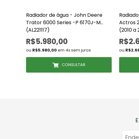
Radiador de água - John Deere
Radiado
Trator 6000 Series -P 6170J-M
Actros 
(AL221117)
(2010 a
R$5.980,00
R$2.
ou
R$5.980,00
em 4x sem juros
ou
R$2.6
CONSULTAR
E