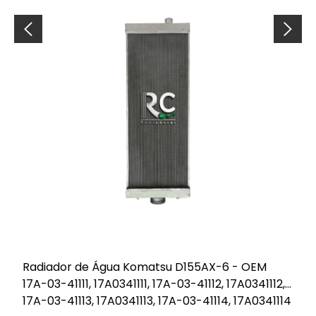
Radiador de Água Komatsu D155AX-6 - OEM
17A-03-41111, 17A0341111, 17A-03-41112, 17A0341112,
17A-03-41113, 17A0341113, 17A-03-41114, 17A0341114