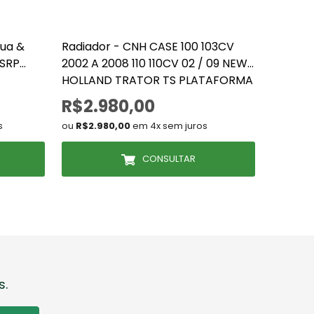
gua &
Radiador - CNH CASE 100 103CV
Radiad
 SRP
2002 A 2008 110 110CV 02 / 09 NEW
Gerado
HOLLAND TRATOR TS PLATAFORMA
(73401042, 73402685, 9443,9444)
R$2.980,00
R$3.
s
ou
R$2.980,00
em 4x sem juros
ou
R$3.9
CONSULTAR
s.