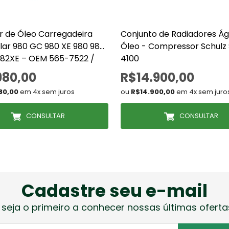
r de Óleo Carregadeira
Conjunto de Radiadores Á
llar 980 GC 980 XE 980 982
Óleo - Compressor Schulz
982XE – OEM 565-7522 /
4100
2
980,00
R$14.900,00
80,00
em 4x sem juros
ou
R$14.900,00
em 4x sem juro
CONSULTAR
CONSULTAR
Cadastre seu e-mail
 seja o primeiro a conhecer nossas últimas oferta