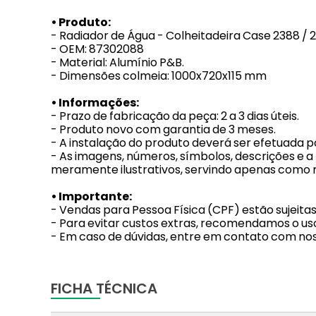
• Produto:
- Radiador de Água - Colheitadeira Case 2388 / 256
- OEM: 87302088
- Material: Alumínio P&B.
- Dimensões colmeia: 1000x720x115 mm
• Informações:
- Prazo de fabricação da peça: 2 a 3 dias úteis.
- Produto novo com garantia de 3 meses.
- A instalação do produto deverá ser efetuada po
- As imagens, números, símbolos, descrições e 
meramente ilustrativos, servindo apenas como r
• Importante:
- Vendas para Pessoa Física (CPF) estão sujeita
- Para evitar custos extras, recomendamos o uso
- Em caso de dúvidas, entre em contato com no
FICHA TÉCNICA