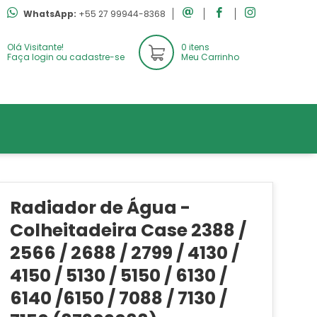
WhatsApp:
+55 27 99944-8368
Olá Visitante!
0 itens
Faça login ou cadastre-se
Meu Carrinho
Radiador de Água -
Colheitadeira Case 2388 /
2566 / 2688 / 2799 / 4130 /
4150 / 5130 / 5150 / 6130 /
6140 /6150 / 7088 / 7130 /