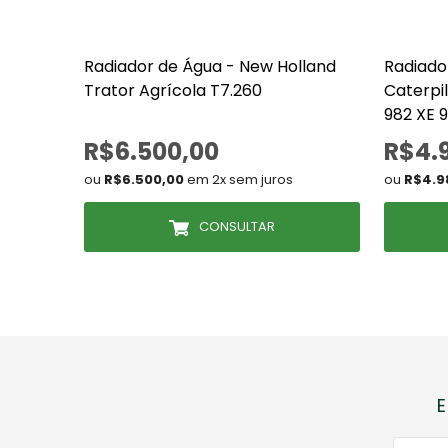
Radiador de Água - New Holland
Radiado
Trator Agrícola T7.260
Caterpi
982 XE 
565752
R$6.500,00
R$4.
ou
R$6.500,00
em 2x sem juros
ou
R$4.9
CONSULTAR
E