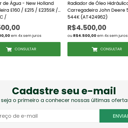
r de Água - New Holland
Radiador de Óleo Hidráulic
ira E160 / E215 / E235SR /
Carregadeira John Deere 
C /
544K (AT424962)
YN05P00035S001)
500,00
R$4.500,00
00,00
em 4x sem juros
ou
R$4.500,00
em 4x sem juros
CONSULTAR
CONSULTAR
Cadastre seu e-mail
 seja o primeiro a conhecer nossas últimas oferta
ENVIA