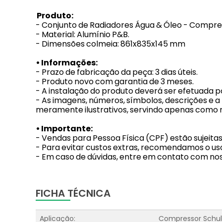
Produto:
- Conjunto de Radiadores Água & Óleo - Compre
- Material: Alumínio P&B.
- Dimensões colmeia: 861x835x145 mm
• Informações:
- Prazo de fabricação da peça: 3 dias úteis.
- Produto novo com garantia de 3 meses.
- A instalação do produto deverá ser efetuada po
- As imagens, números, símbolos, descrições e 
meramente ilustrativos, servindo apenas como r
• Importante:
- Vendas para Pessoa Física (CPF) estão sujeita
- Para evitar custos extras, recomendamos o uso
- Em caso de dúvidas, entre em contato com no
FICHA TÉCNICA
Aplicação:
Compressor Schul