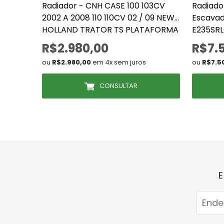
Radiador - CNH CASE 100 103CV
Radiado
2002 A 2008 110 110CV 02 / 09 NEW
Escavade
HOLLAND TRATOR TS PLATAFORMA
E235SRL
(73401042, 73402685, 9443,9444)
EH215 (
R$2.980,00
R$7.
ou
R$2.980,00
em 4x sem juros
ou
R$7.5
CONSULTAR
E