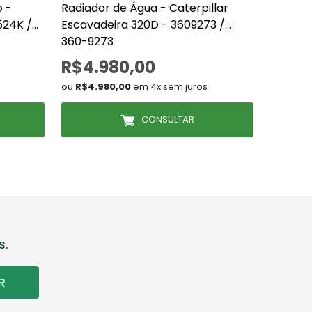
o -
Radiador de Água - Caterpillar
Interco
524K /
Escavadeira 320D - 3609273 /
Carrega
360-9273
(AT424
R$4.980,00
R$5.
ou
R$4.980,00
em 4x sem juros
ou
R$5.7
CONSULTAR
s.
R